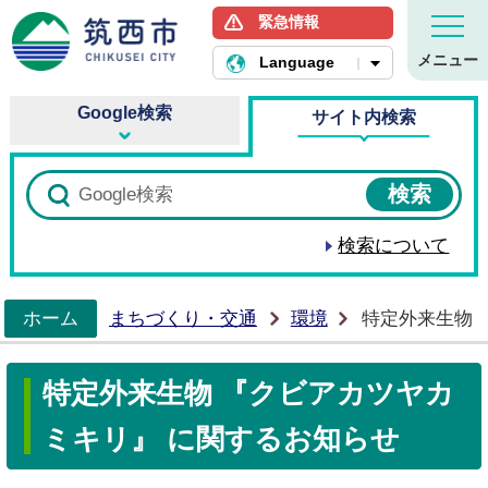
緊急情報
筑西市ホームページ
メニュー
Language
Google検索
サイト内検索
検索について
ホーム
まちづくり・交通
環境
特定外来生物 
>
特定外来生物 『クビアカツヤカ
ミキリ』 に関するお知らせ