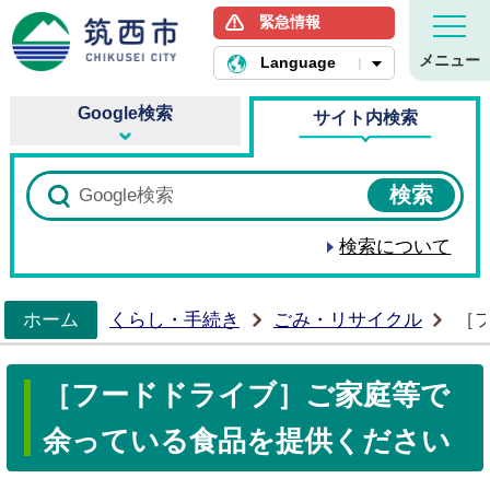
緊急情報
筑西市ホームページ
メニュー
Language
Google検索
サイト内検索
検索について
ホーム
くらし・手続き
ごみ・リサイクル
［
>
［フードドライブ］ご家庭等で
余っている食品を提供ください