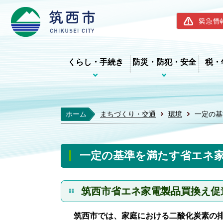
筑西市ホー
緊急情
くらし・手続き
防災・防犯・安全
税・
ホーム
まちづくり・交通
環境
一定の基
一定の基準を満たす省エネ
筑西市省エネ家電製品買換え促
筑西市では、家庭における二酸化炭素の