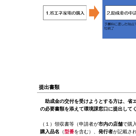
提出書類
助成金の交付を受けようとする方は、省エ
の必要書類を添えて環境課窓口に提出して
（１）領収書等（申請者が
市内の店舗
で購
購入品名
（
型番
を含む）、
発行者
が記載さ