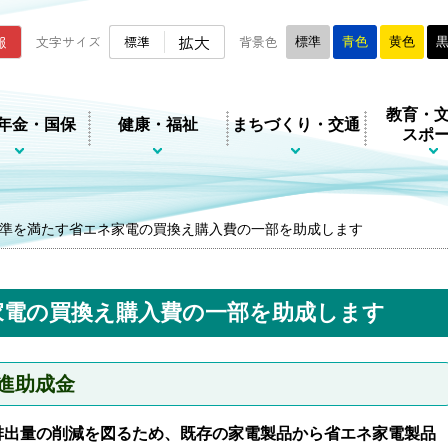
ムページ
拡大
報
文字サイズ
標準
背景色
標準
青色
黄色
教育・
年金・国保
健康・福祉
まちづくり・交通
スポ
準を満たす省エネ家電の買換え購入費の一部を助成します
家電の買換え購入費の一部を助成します
進助成金
排出量の削減を図るため、既存の家電製品から省エネ家電製品