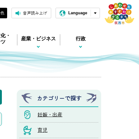
音声読み上げ
黒色
Language
文化・
産業・ビジネス
行政
ーツ
カテゴリーで探す
妊娠・出産
育児