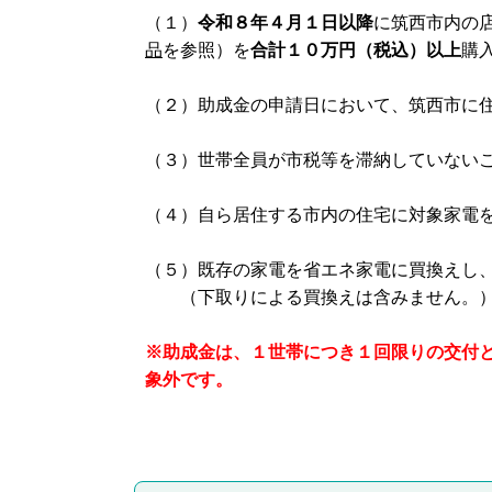
（１）
令和８年４月１日以降
に筑西市内の
品
を参照）を
合計１０万円（税込）以上
購
（２）助成金の申請日において、筑西市に
（３）世帯全員が市税等を滞納していない
（４）自ら居住する市内の住宅に対象家電
（５）既存の家電を省エネ家電に買換えし
（下取りによる買換えは含みません。
※助成金は、１世帯につき１回限りの交付
象外です。