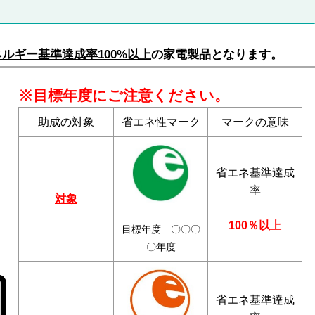
ルギー基準達成率100%以上
の家
電製品となり
ます。
※目標年度にご注意ください。
助成の対象
省エネ性マーク
マークの意味
）
省エネ基準達成
率
対象
100％以上
目標年度 〇〇〇
〇年度
省エネ基準達成