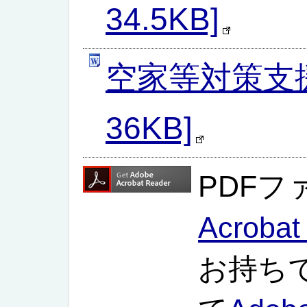
34.5KB]
空家等対策支援
36KB]
PDF
Acrobat
お持ち