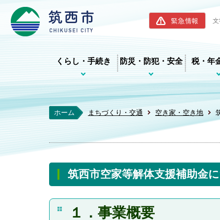
筑西市ホー
緊急情報
文
くらし・手続き
防災・防犯・安全
税・年
ホーム
まちづくり・交通
空き家・空き地
筑西市空家等解体支援補助金
１．事業概要