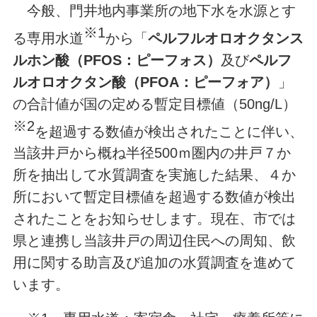
今般、門井地内事業所の地下水を水源とす
※1
る専用水道
から「
ペルフルオロオクタンス
ルホン酸（PFOS：ピーフォス）
及び
ペルフ
ルオロオクタン酸（PFOA：ピーフォア）
」
の合計値が国の定める暫定目標値（50ng/L）
※2
を超過する数値が検出されたことに伴い、
当該井戸から概ね半径500ｍ圏内の井戸７か
所を抽出して水質調査を実施した結果、４か
所において暫定目標値を超過する数値が検出
されたことをお知らせします。現在、市では
県と連携し当該井戸の周辺住民への周知、飲
用に関する助言及び追加の水質調査を進めて
います。