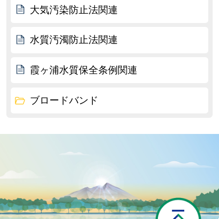
大気汚染防止法関連
水質汚濁防止法関連
霞ヶ浦水質保全条例関連
ブロードバンド
P