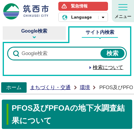
緊急情報
筑西市ホームページ
メニュー
Language
Google検索
サイト内検索
検索について
ホーム
まちづくり・交通
環境
PFOS及びP
>
PFOS及びPFOAの地下水調査結
果について