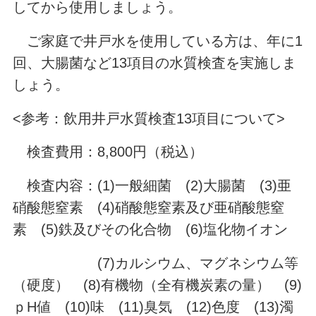
してから使用しましょう。
ご家庭で井戸水を使用している方は、年に1
回、大腸菌など13項目の水質検査を実施しま
しょう。
<参考：飲用井戸水質検査13項目について>
検査費用：8,800円（税込）
検査内容：(1)一般細菌 (2)大腸菌 (3)亜
硝酸態窒素 (4)硝酸態窒素及び亜硝酸態窒
素 (5)鉄及びその化合物 (6)塩化物イオン
(7)カルシウム、マグネシウム等
（硬度） (8)有機物（全有機炭素の量） (9)
ｐH値 (10)味 (11)臭気 (12)色度 (13)濁