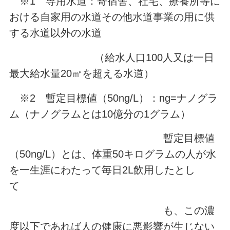
※1 専用水道：寄宿舎、社宅、療養所等に
おける自家用の水道その他水道事業の用に供
する水道以外の水道
（給水人口100人又は一日
最大給水量20㎥を超える水道）
※2 暫定目標値（50ng/L）：ng=ナノグラ
ム（ナノグラムとは10億分の1グラム）
暫定目標値
（50ng/L）とは、体重50キログラムの人が水
を一生涯にわたって毎日2L飲用したとし
て
も、この濃
度以下であれば人の健康に悪影響が生じない