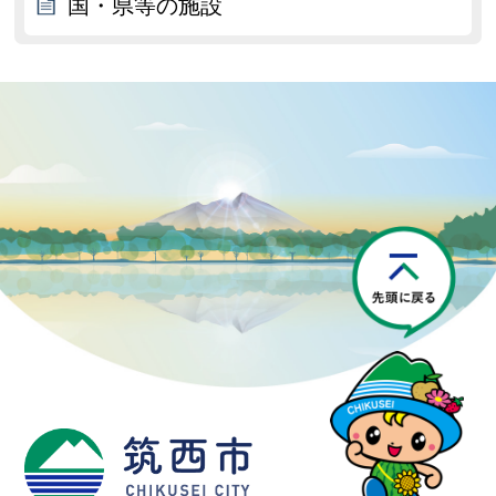
国・県等の施設
P
筑西市