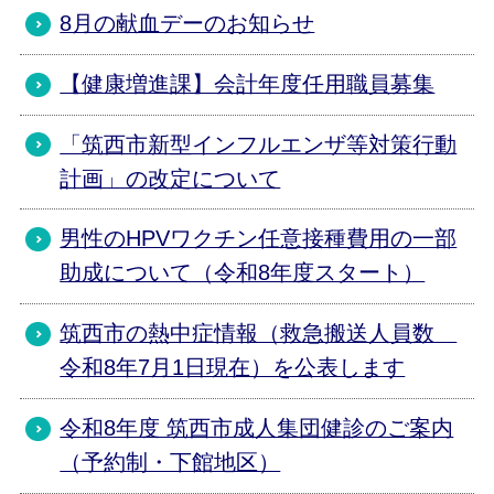
8月の献血デーのお知らせ
【健康増進課】会計年度任用職員募集
「筑西市新型インフルエンザ等対策行動
計画」の改定について
男性のHPVワクチン任意接種費用の一部
助成について（令和8年度スタート）
筑西市の熱中症情報（救急搬送人員数
令和8年7月1日現在）を公表します
令和8年度 筑西市成人集団健診のご案内
（予約制・下館地区）