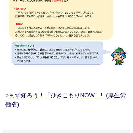
○
まず知ろう！「ひきこもりNOW」! (厚生労
働省)