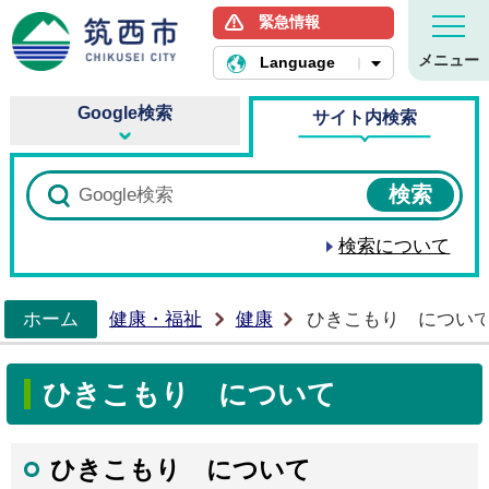
緊急情報
筑西市ホームページ
メニュー
Language
Google検索
サイト内検索
検索について
ホーム
健康・福祉
健康
ひきこもり につい
>
ひきこもり について
ひきこもり について