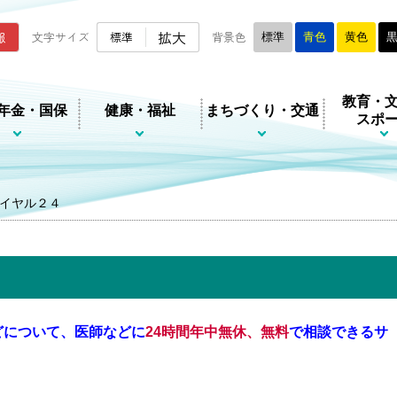
ムページ
拡大
報
文字サイズ
標準
背景色
標準
青色
黄色
教育・
年金・国保
健康・福祉
まちづくり・交通
スポ
イヤル２４
どについて、医師などに
24時間年中無休、無料
で相談できるサ