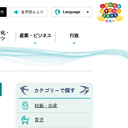
音声読み上げ
黒色
Language
文化・
産業・ビジネス
行政
ーツ
カテゴリーで探す
妊娠・出産
育児