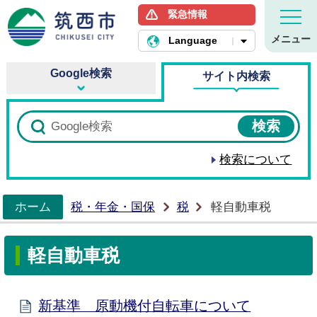
緊急情報
筑西市ホームページ
メニュー
Language
Google検索
サイト内検索
検索について
ホーム
税・年金・国保
税
軽自動車税
>
軽自動車税
新基準 原動機付自転車について