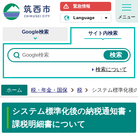
緊急情報
筑西市ホームページ
メニュー
Language
Google検索
サイト内検索
検索について
ホーム
税・年金・国保
税
システム標準化後
>
システム標準化後の納税通知書・
課税明細書について