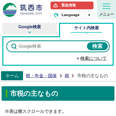
緊急情報
筑西市ホームページ
メニュー
Language
Google検索
サイト内検索
検索について
ホーム
税・年金・国保
税
市税の主なもの
>
市税の主なもの
※表は横スクロールできます。