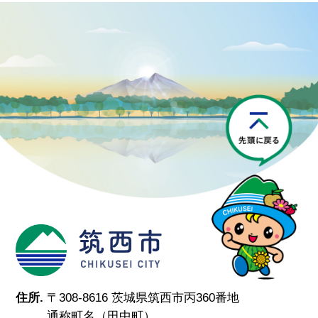
P
筑西市
住所.
〒308-8616 茨城県筑西市丙360番地
通称町名（田中町）