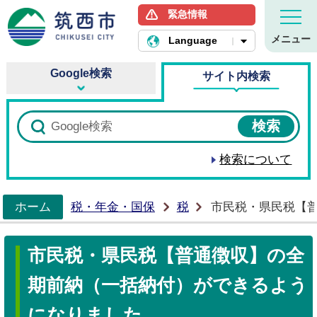
緊急情報
筑西市ホームページ
メニュー
Language
Google検索
サイト内検索
検索について
ホーム
税・年金・国保
税
市民税・県民税【
>
市民税・県民税【普通徴収】の全
期前納（一括納付）ができるよう
になりました。