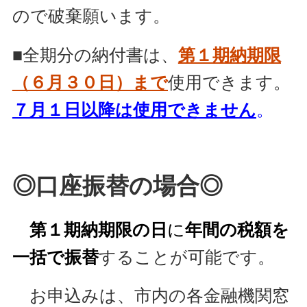
ので破棄願います。
■全期分の納付書は、
第１期納期限
（６月３０日）まで
使用できます。
７月１日以降は使用できません
。
◎口座振替の場合◎
第１期納期限の日
に
年間の税額を
一括で振替
することが可能です。
お申込みは、市内の各金融機関窓