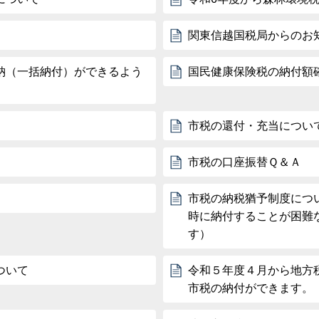
関東信越国税局からのお
納（一括納付）ができるよう
国民健康保険税の納付額
市税の還付・充当につい
市税の口座振替Ｑ＆Ａ
市税の納税猶予制度につ
時に納付することが困難
す）
ついて
令和５年度４月から地方
市税の納付ができます。