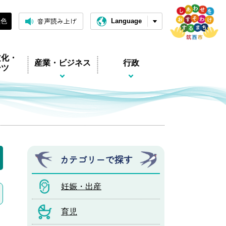
音声読み上げ
黒色
Language
文化・
産業・ビジネス
行政
ーツ
カテゴリーで探す
妊娠・出産
育児