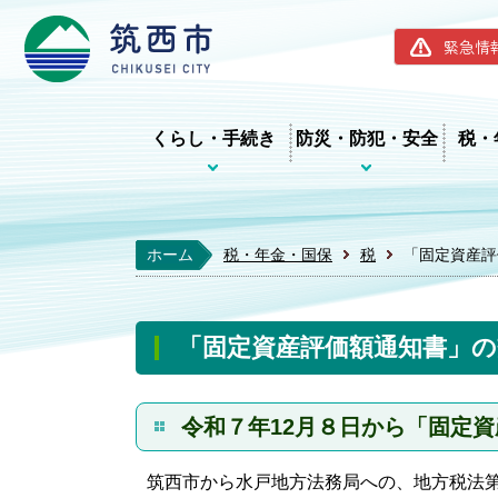
筑西市ホー
緊急情
くらし・手続き
防災・防犯・安全
税・
ホーム
税・年金・国保
税
「固定資産評
「固定資産評価額通知書」
令和７年12月８日から「固定
筑西市から水戸地方法務局への、地方税法第