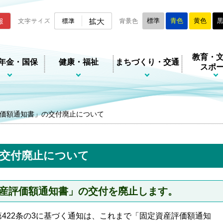
ムページ
拡大
報
文字サイズ
標準
背景色
標準
青色
黄色
教育・
年金・国保
健康・福祉
まちづくり・交通
スポ
価額通知書」の交付廃止について
の交付廃止について
資産評価額通知書」の交付を廃止します。
422条の3に基づく通知は、これまで「固定資産評価額通知