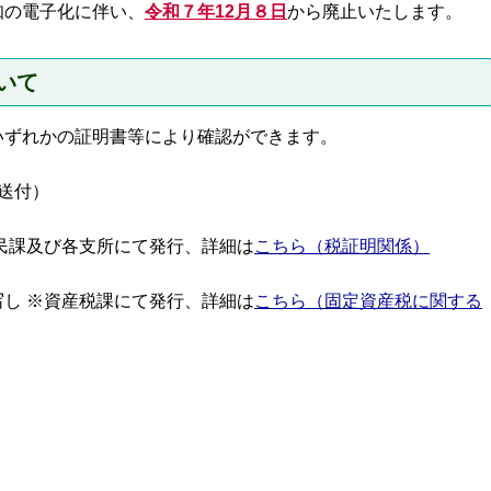
知の電子化に伴い、
令和７
年12月８日
から廃止いたします。
いて
いずれかの証明書等により確認ができます。
送付）
民課及び各支所にて発行、詳細は
こちら（税証明関係）
し ※資産税課にて発行、詳細は
こちら（固定資産税に関する