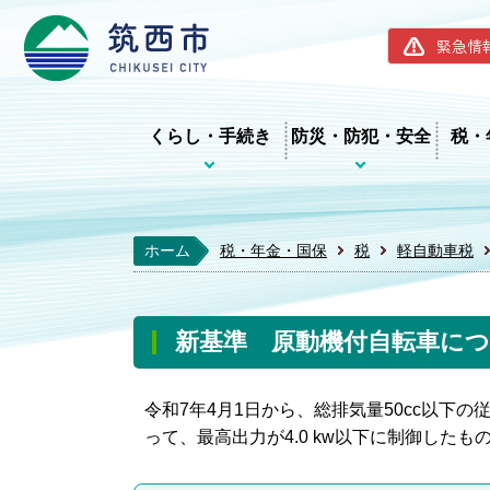
筑西市ホー
緊急情
くらし・手続き
防災・防犯・安全
税・
ホーム
税・年金・国保
税
軽自動車税
新基準 原動機付自転車に
令和7年4月1日から、総排気量50cc以下の
って、最高出力が4.0 kw以下に制御した