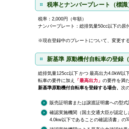
税率とナンバープレート（標識
税率：2,000円（年額）
ナンバープレート：総排気量50cc以下の原
※現在登録中のプレートについて、変更す
新基準 原動機付自転車の登録
総排気量125cc以下 かつ 最高出力4.0k
転車の要件に加え
「最高出力」
の要件を満
新基準原動機付自転車を登録する場合、
次
販売証明書または譲渡証明書への型式
確認実施機関（国土交通大臣が認定し
4.0kw以下であることの確認済書」の