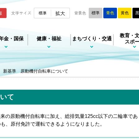
ムページ
拡大
報
文字サイズ
標準
背景色
標準
青色
黄色
教育・
年金・国保
健康・福祉
まちづくり・交通
スポ
新基準 原動機付自転車について
ついて
従来の原動機付自転車に加え、総排気量125cc以下の二輪車であ
ものも、原付免許で運転できるようになりました。