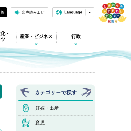
音声読み上げ
黒色
Language
文化・
産業・ビジネス
行政
ーツ
カテゴリーで探す
妊娠・出産
育児