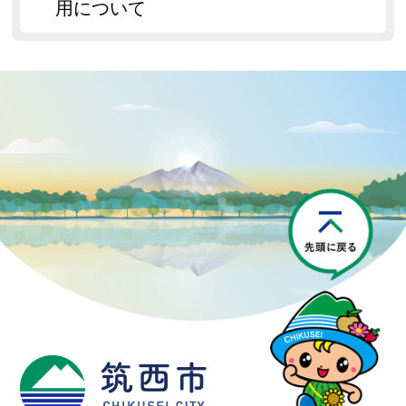
用について
P
筑西市