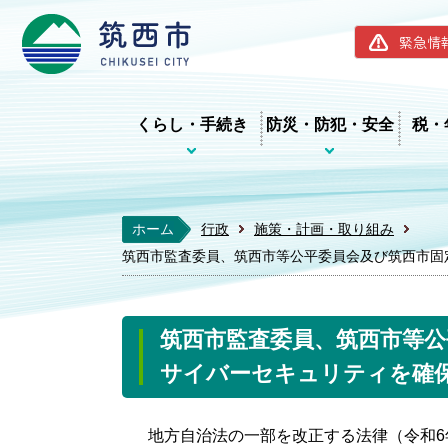
筑西市ホー
緊急情
くらし・手続き
防災・防犯・安全
税・
ホーム
行政
施策・計画・取り組み
筑西市監査委員、筑西市等公平委員会及び筑西市固
筑西市監査委員、筑西市等公
サイバーセキュリティを確
地方自治法の一部を改正する法律（令和6年