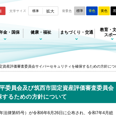
ムページ
拡大
報
文字サイズ
標準
背景色
標準
青色
黄色
教育・
年金・国保
健康・福祉
まちづくり・交通
スポ
定資産評価審査委員会サイバーセキュリティを確保するための方針につ
平委員会及び筑西市固定資産評価審査委員会
保するための方針について
法律第65号）が令和6年6月26日に公布され、令和7年4月総