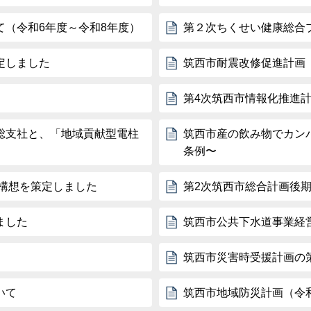
（令和6年度～令和8年度）
第２次ちくせい健康総合
定しました
筑西市耐震改修促進計画
第4次筑西市情報化推進
総支社と、「地域貢献型電柱
筑西市産の飲み物でカン
条例〜
構想を策定しました
第2次筑西市総合計画後
ました
筑西市公共下水道事業経
筑西市災害時受援計画の
いて
筑西市地域防災計画（令