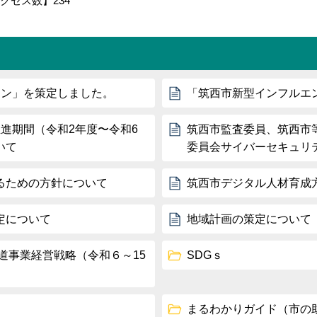
クセス数】
234
ラン」を策定しました。
「筑西市新型インフルエ
進期間（令和2年度〜令和6
筑西市監査委員、筑西市
いて
委員会サイバーセキュリ
るための方針について
筑西市デジタル人材育成
定について
地域計画の策定について
道事業経営戦略（令和６～15
SDGｓ
まるわかりガイド（市の