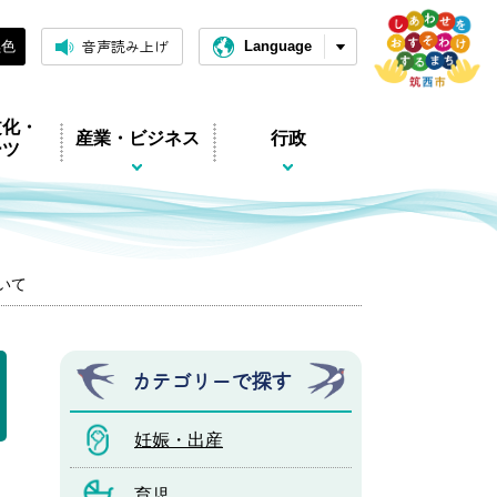
音声読み上げ
黒色
Language
文化・
産業・ビジネス
行政
ーツ
いて
カテゴリーで探す
妊娠・出産
育児