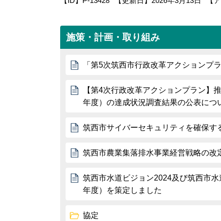
【ID】
P-13428
【更新日】
2026年3月13日
【ア
施策・計画・取り組み
「第5次筑西市行政改革アクションプ
【第4次行政改革アクションプラン】推
年度）の達成状況調査結果の公表につ
筑西市サイバーセキュリティを確保す
筑西市農業集落排水事業経営戦略の改
筑西市水道ビジョン2024及び筑西市水
年度）を策定しました
協定