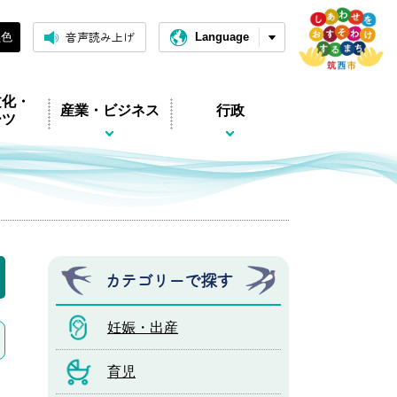
音声読み上げ
黒色
Language
文化・
産業・ビジネス
行政
ーツ
カテゴリーで探す
妊娠・出産
育児