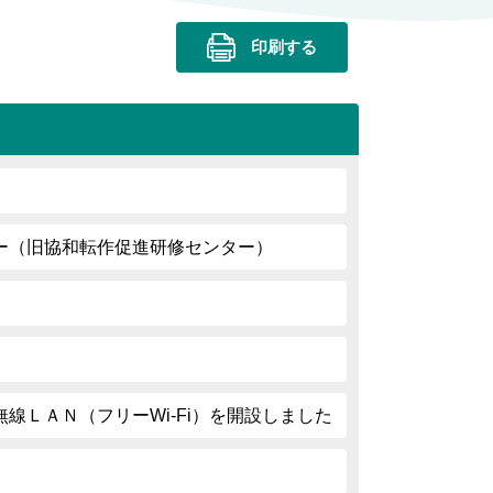
印刷する
ー（旧協和転作促進研修センター）
線ＬＡＮ（フリーWi-Fi）を開設しました