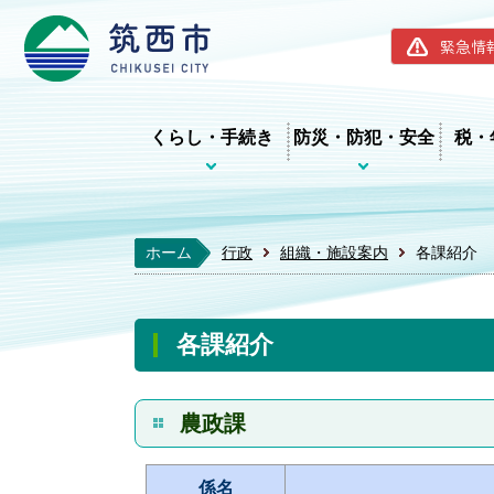
筑西市ホー
緊急情
くらし・手続き
防災・防犯・安全
税・
ホーム
行政
組織・施設案内
各課紹介
各課紹介
農政課
係名