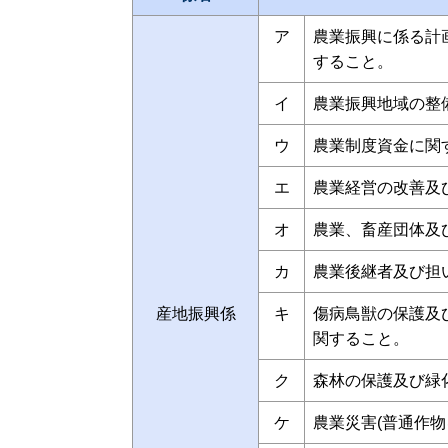
ア
農業振興に係る計
すること。
イ
農業振興地域の整
ウ
農業制度資金に関
エ
農業経営の改善及
オ
農業、畜産団体及
カ
農業後継者及び担
産地振興係
キ
傷病鳥獣の保護及
関すること。
ク
森林の保護及び緑
ケ
農業災害(普通作物