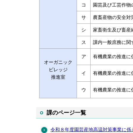
コ
園芸及び工芸作物
サ
農畜産物の安全対
シ
家畜衛生及び畜産
ス
課内一般庶務に関
ア
有機農業の推進に
オーガニック
ビレッジ
イ
有機農業の推進に
推進室
ウ
有機農業の推進に
課のページ一覧
令和８年度園芸産地高温対策事業に係