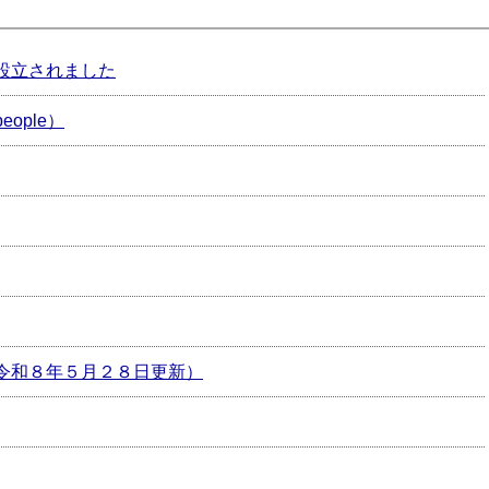
設立されました
ople）
令和８年５月２８日更新）