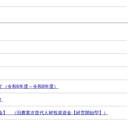
て（令和6年度～令和8年度）
！
金】 （旧農業次世代人材投資資金【経営開始型】）