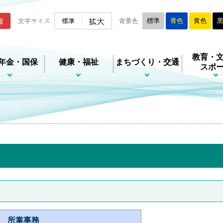
ムページ
拡大
報
文字サイズ
標準
背景色
標準
青色
黄色
教育・
年金・国保
健康・福祉
まちづくり・交通
スポ
所掌事務