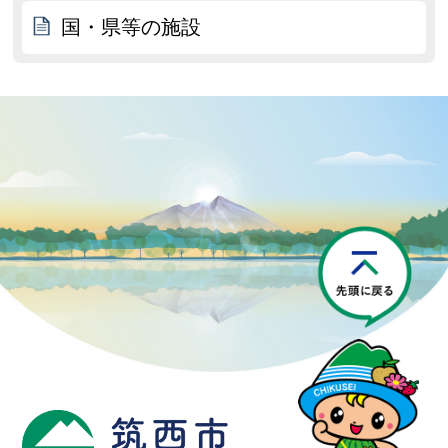
国・県等の施設
P
筑西市