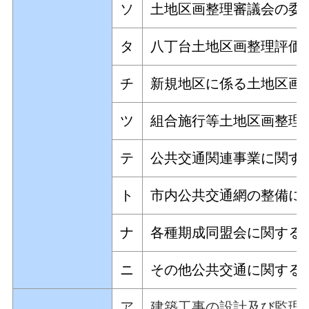
ソ
土地区画整理審議会の委
タ
八丁台土地区画整理評価
チ
新規地区に係る土地区画
ツ
組合施行等土地区画整理
テ
公共交通関連事業に関す
ト
市内公共交通網の整備に
ナ
各種期成同盟会に関する
ニ
その他公共交通に関する
ア
建築工事の設計及び監理