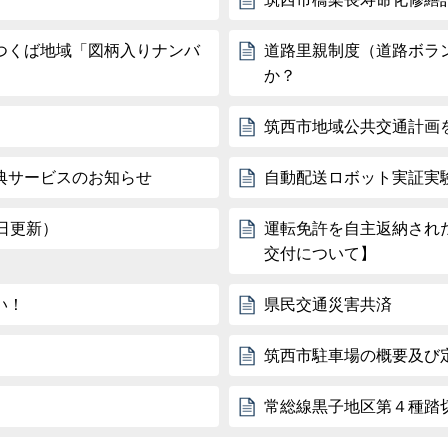
つくば地域「図柄入りナンバ
道路里親制度（道路ボラ
か？
筑西市地域公共交通計画
典サービスのお知らせ
自動配送ロボット実証実
日更新）
運転免許を自主返納され
交付について】
い！
県民交通災害共済
筑西市駐車場の概要及び
常総線黒子地区第４種踏