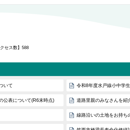
クセス数】
588
ついて
令和8年度水戸線小中学
公表について(R6末時点)
道路里親のみなさんを紹
線路沿いの土地をお持ち
筑西市橋梁長寿命化修繕