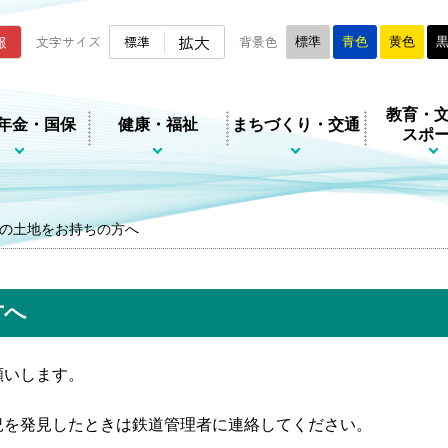
ムページ
拡大
報
文字サイズ
標準
背景色
標準
青色
黄色
教育・
年金・国保
健康・福祉
まちづくり・交通
スポ
の土地をお持ちの方へ
方へ
願いします。
況を発見したときは鉄道管理者に連絡してください。