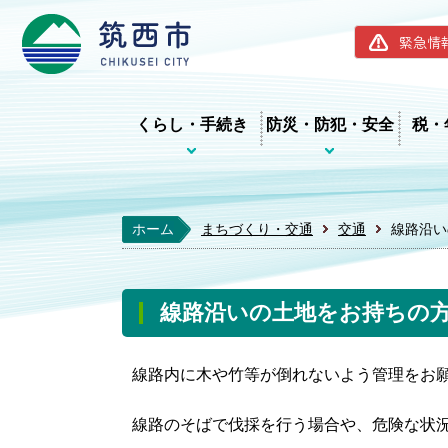
筑西市ホー
緊急情
くらし・手続き
防災・防犯・安全
税・
ホーム
まちづくり・交通
交通
線路沿い
線路沿いの土地をお持ちの
線路内に木や竹等が倒れないよう管理をお
線路のそばで伐採を行う場合や、危険な状