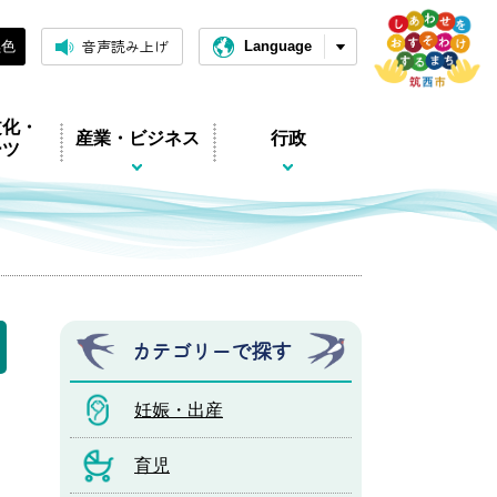
音声読み上げ
黒色
Language
文化・
産業・ビジネス
行政
ーツ
カテゴリーで探す
妊娠・出産
育児