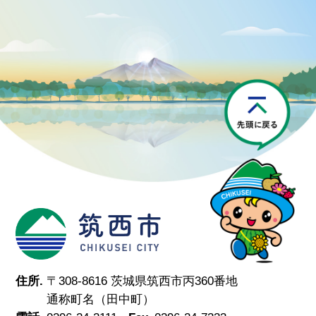
P
筑西市
住所.
〒308-8616 茨城県筑西市丙360番地
通称町名（田中町）