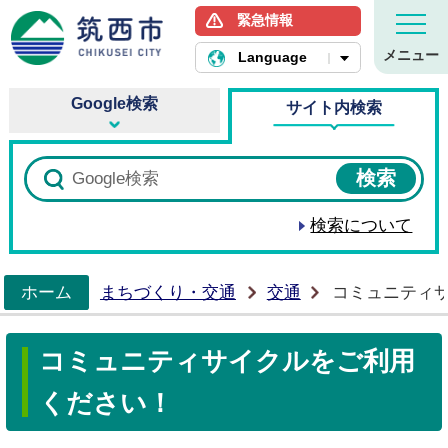
緊急情報
筑西市ホームページ
メニュー
Language
Google検索
サイト内検索
検索について
ホーム
まちづくり・交通
交通
コミュニティ
>
コミュニティサイクルをご利用
ください！