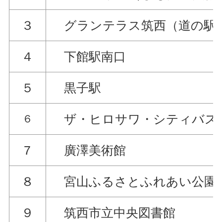
３
グランテラス筑西（道の駅
４
下館駅南口
５
黒子駅
ザ・ヒロサワ・シティバス
６
7
廣澤美術館
８
宮山ふるさとふれあい公園
９
筑西市立中央図書館