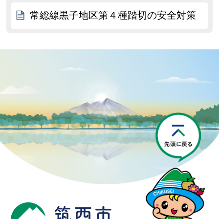
常総線黒子地区第４種踏切の安全対策
P
筑西市