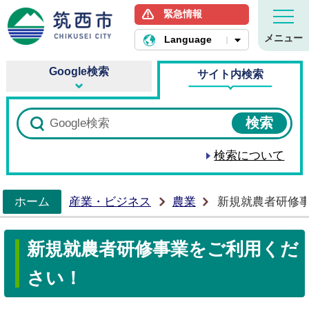
緊急情報
筑西市ホームページ
メニュー
Language
Google検索
サイト内検索
検索について
ホーム
産業・ビジネス
農業
新規就農者研修
>
新規就農者研修事業をご利用くだ
さい！