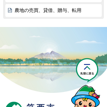
農地の売買、貸借、贈与、転用
P
筑西市