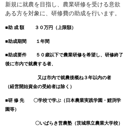
新規に就農を目指し、農業研修を受ける意欲
ある方を対象に、研修費の助成を行います。
■助 成 額
３０万円（上限額）
■助成期間
１年間
■助成要件
５０歳以下で農業研修を希望し、
研修終了
後に市内で就農する者、
又は市
内で
就農後概ね３年以内の者
（経営開始資金の受給者は除く）
■研 修 先
〇学校で学ぶ（日本農業実践学園・鯉渕学
園等）
〇いばらき営農塾（茨城県立農業大学校）