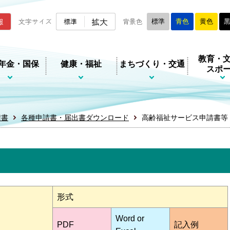
ムページ
拡大
報
文字サイズ
標準
背景色
標準
青色
黄色
教育・
年金・国保
健康・福祉
まちづくり・交通
スポ
請書
各種申請書・届出書ダウンロード
高齢福祉サービス申請書等
形式
Word or
PDF
記入例