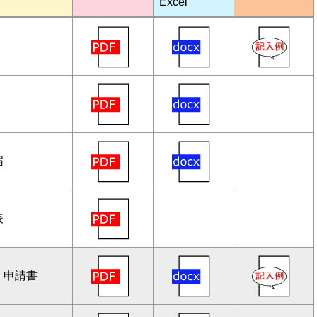
Excel
届
表
 申請書