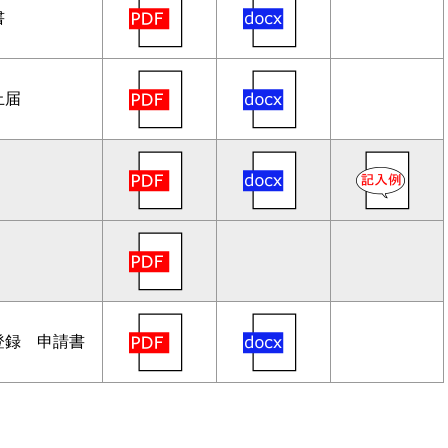
書
止届
登録 申請書