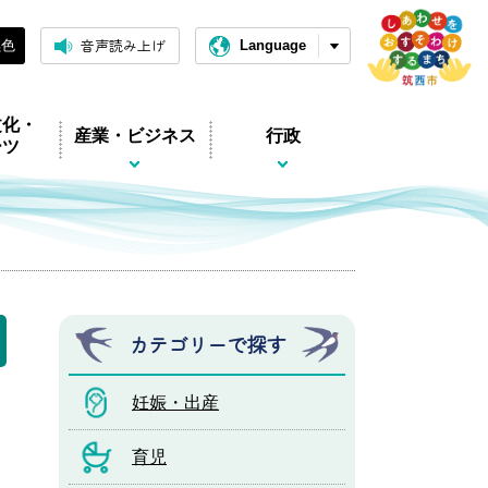
音声読み上げ
黒色
Language
文化・
産業・ビジネス
行政
ーツ
カテゴリーで探す
妊娠・出産
育児