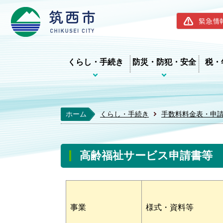
筑西市ホー
緊急情
くらし・手続き
防災・防犯・安全
税・
ホーム
くらし・手続き
手数料料金表・申
高齢福祉サービス申請書等
事業
様式・資料等