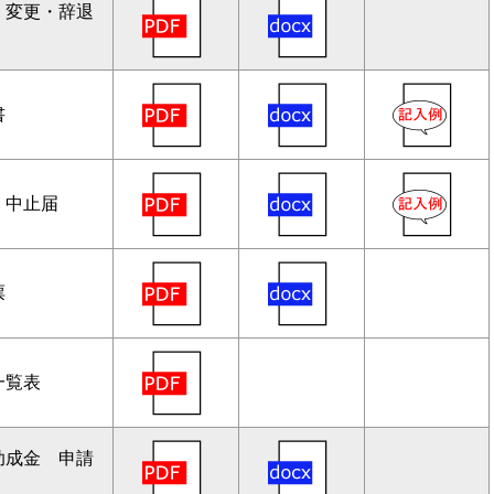
 変更・辞退
書
・中止届
票
一覧表
助成金 申請