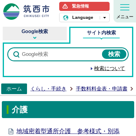
緊急情報
筑西市ホームページ
メニュー
Language
Google検索
サイト内検索
検索について
ホーム
くらし・手続き
手数料料金表・申請書
>
介護
地域密着型通所介護 参考様式・別添