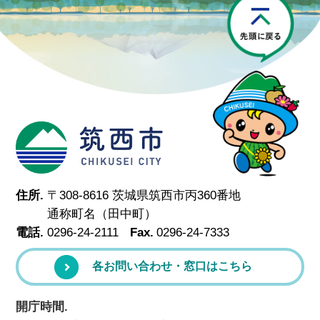
P
筑西市
住所.
〒308-8616 茨城県筑西市丙360番地
通称町名（田中町）
電話.
0296-24-2111
Fax.
0296-24-7333
各お問い合わせ・窓口はこちら
開庁時間.