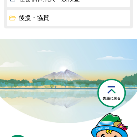
後援・協賛
P