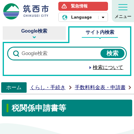
緊急情報
筑西市ホームページ
メニュー
Language
Google検索
サイト内検索
検索について
ホーム
くらし・手続き
手数料料金表・申請書
>
税関係申請書等