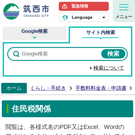
緊急情報
筑西市ホームページ
メニュー
Language
Google検索
サイト内検索
検索について
ホーム
くらし・手続き
手数料料金表・申請書
>
住民税関係
閲覧は、各様式名のPDF又はExcel、Wordの