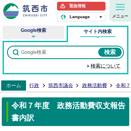
緊急情報
筑西市ホームページ
メニュー
Language
Google検索
サイト内検索
検索について
ホーム
行政
筑西市議会
政務活動費
令和７
>
令和７年度 政務活動費収支報告
書内訳