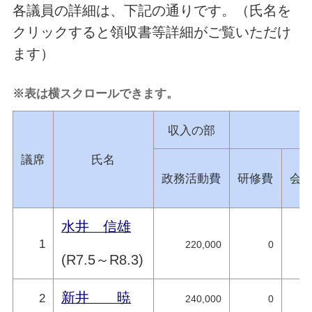
各議員の詳細は、下記の通りです。（氏名を
クリックすると領収書等詳細がご覧いただけ
ます）
※表は横スクロールできます。
収入の部
議席
氏名
政務活動費
研修費
会
水井 信雄
1
220,000
0
(R7.5～R8.3)
新井 暁
2
240,000
0