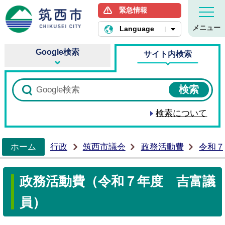
緊急情報
筑西市ホームページ
メニュー
Language
Google検索
サイト内検索
検索について
ホーム
行政
筑西市議会
政務活動費
令和７
>
政務活動費（令和７年度 吉富議
員）