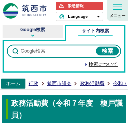
緊急情報
筑西市ホームページ
メニュー
Language
Google検索
サイト内検索
検索について
ホーム
行政
筑西市議会
政務活動費
令和７
>
政務活動費（令和７年度 榎戸議
員）