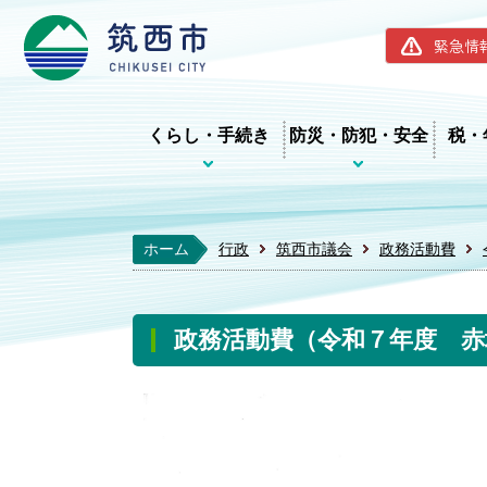
筑西市ホー
緊急情
くらし・手続き
防災・防犯・安全
税・
ホーム
行政
筑西市議会
政務活動費
政務活動費（令和７年度 赤