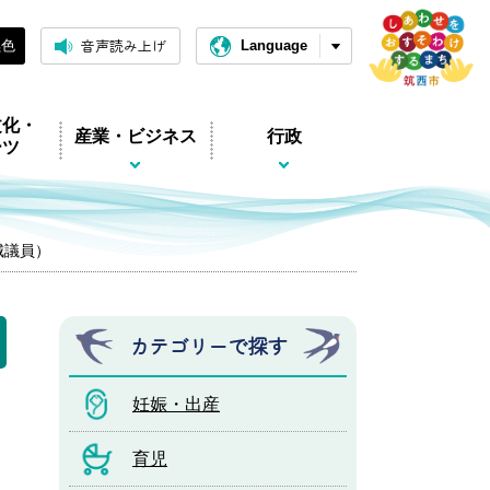
音声読み上げ
黒色
Language
文化・
産業・ビジネス
行政
ーツ
城議員）
カテゴリーで探す
妊娠・出産
育児