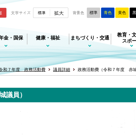
ムページ
拡大
報
文字サイズ
標準
背景色
標準
青色
黄色
教育・
年金・国保
健康・福祉
まちづくり・交通
スポ
令和７年度 政務活動費
議員詳細
政務活動費（令和７年度 赤
城議員）