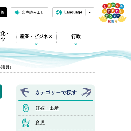
音声読み上げ
黒色
Language
文化・
産業・ビジネス
行政
ーツ
井議員）
カテゴリーで探す
妊娠・出産
育児