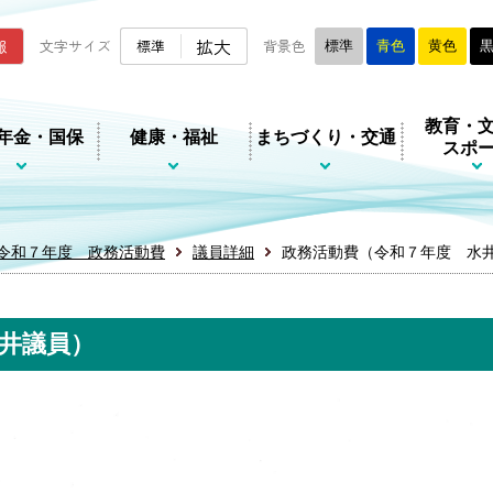
ムページ
拡大
報
文字サイズ
標準
背景色
標準
青色
黄色
教育・
年金・国保
健康・福祉
まちづくり・交通
スポ
令和７年度 政務活動費
議員詳細
政務活動費（令和７年度 水
井議員）