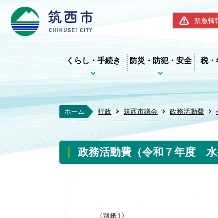
筑西市ホー
緊急情
くらし・手続き
防災・防犯・安全
税・
ホーム
行政
筑西市議会
政務活動費
政務活動費（令和７年度 水