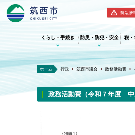
筑西市ホー
緊急情
くらし・手続き
防災・防犯・安全
税・
ホーム
行政
筑西市議会
政務活動費
政務活動費（令和７年度 中