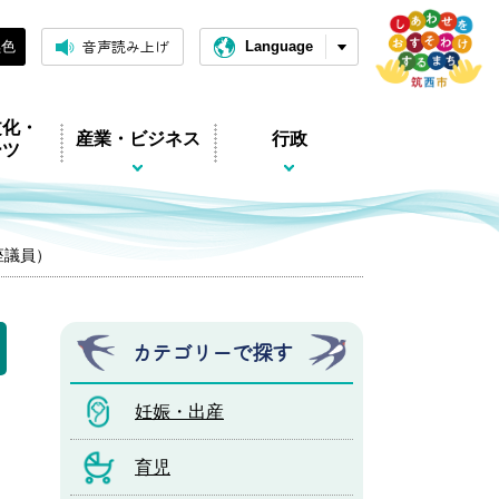
音声読み上げ
黒色
Language
文化・
産業・ビジネス
行政
ーツ
座議員）
カテゴリーで探す
妊娠・出産
育児