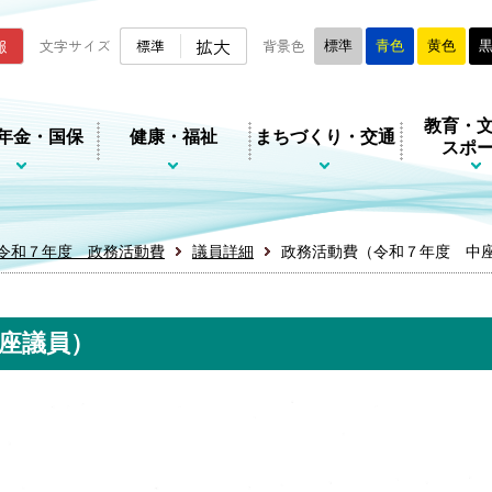
ムページ
拡大
報
文字サイズ
標準
背景色
標準
青色
黄色
教育・
年金・国保
健康・福祉
まちづくり・交通
スポ
令和７年度 政務活動費
議員詳細
政務活動費（令和７年度 中
座議員）