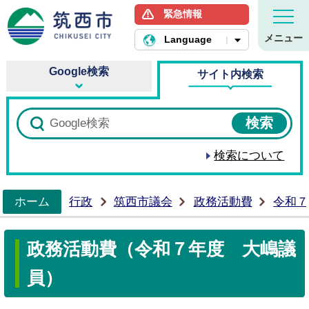
緊急情報
筑西市ホームページ
メニュー
Language
Google検索
サイト内検索
検索について
ホーム
行政
筑西市議会
政務活動費
令和７
>
政務活動費（令和７年度 大嶋議
員）