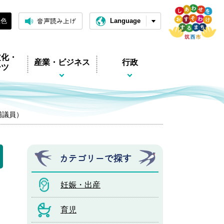
音声読み上げ
黒色
Language
文化・
産業・ビジネス
行政
ーツ
浦議員）
カテゴリーで探す
妊娠・出産
育児