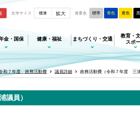
ムページ
拡大
報
文字サイズ
標準
背景色
標準
青色
黄色
教育・
年金・国保
健康・福祉
まちづくり・交通
スポ
令和７年度 政務活動費
議員詳細
政務活動費（令和７年度 三
浦議員）