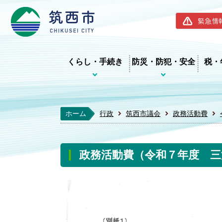
筑西市ホー
緊急情
くらし・手続き
防災・防犯・安全
税・
ホーム
行政
筑西市議会
政務活動費
政務活動費（令和７年度 三