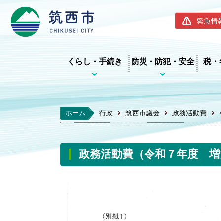
筑西市ホー
緊急情
くらし・手続き
防災・防犯・安全
税・
ホーム
行政
筑西市議会
政務活動費
政務活動費（令和７年度 増