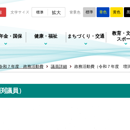
ムページ
拡大
報
文字サイズ
標準
背景色
標準
青色
黄色
教育・
年金・国保
健康・福祉
まちづくり・交通
スポ
令和７年度 政務活動費
議員詳細
政務活動費（令和７年度 増
渕議員）