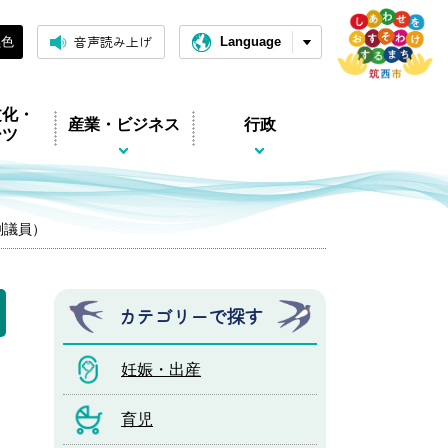
音声読み上げ
黒色
Language
文化・
産業・ビジネス
行政
ーツ
渕議員）
カテゴリーで探す
妊娠・出産
育児