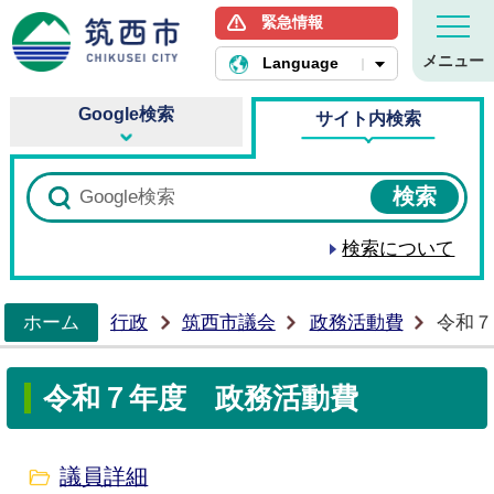
緊急情報
筑西市ホームページ
メニュー
Language
Google検索
サイト内検索
検索について
ホーム
行政
筑西市議会
政務活動費
令和７
>
令和７年度 政務活動費
議員詳細