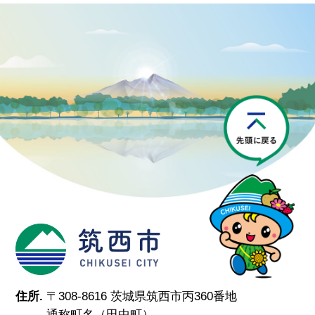
P
筑西市
住所.
〒308-8616 茨城県筑西市丙360番地
通称町名（田中町）