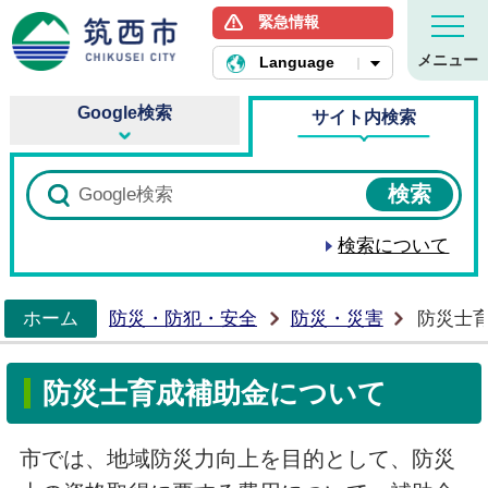
緊急情報
筑西市ホームページ
メニュー
Language
Google検索
サイト内検索
検索について
ホーム
防災・防犯・安全
防災・災害
防災士
>
防災士育成補助金について
市では、地域防災力向上を目的として、防災