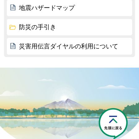
地震ハザードマップ
防災の手引き
災害用伝言ダイヤルの利用について
P