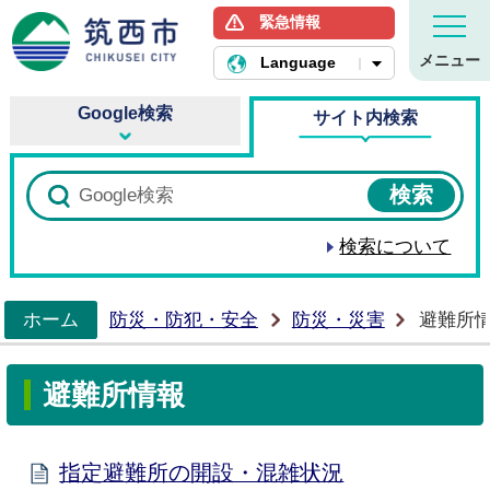
緊急情報
筑西市ホームページ
メニュー
Language
Google検索
サイト内検索
検索について
ホーム
防災・防犯・安全
防災・災害
避難所
>
避難所情報
指定避難所の開設・混雑状況