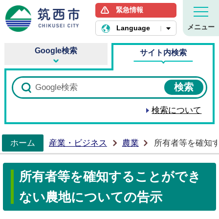
緊急情報
筑西市ホームページ
メニュー
Language
Google検索
サイト内検索
検索について
ホーム
産業・ビジネス
農業
所有者等を確知
>
所有者等を確知することができ
ない農地についての告示