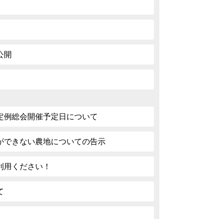
公開
定例総会開催予定日について
ができない農地についての告示
利用ください！
て