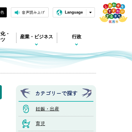
音声読み上げ
黒色
Language
文化・
産業・ビジネス
行政
ーツ
カテゴリーで探す
妊娠・出産
育児