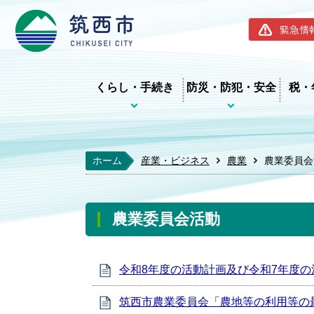
筑西市ホー
緊急情
くらし・手続き
防災・防犯・安全
税・
ホーム
産業・ビジネス
農業
農業委員会
農業委員会活動
令和8年度の活動計画及び令和7年度
筑西市農業委員会「農地等の利用等の