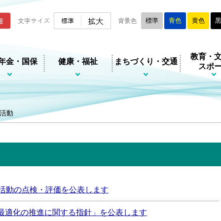
ムページ
拡大
報
文字サイズ
標準
背景色
標準
青色
黄色
教育・
年金・国保
健康・福祉
まちづくり・交通
スポ
活動
の活動の点検・評価を公表します
最適化の推進に関する指針」を公表します