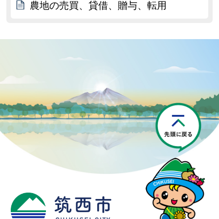
農地の売買、貸借、贈与、転用
P
筑西市