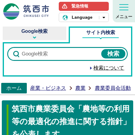
緊急情報
筑西市ホームページ
メニュー
Language
Google検索
サイト内検索
検索について
ホーム
産業・ビジネス
農業
農業委員会活動
>
筑西市農業委員会「農地等の利用
等の最適化の推進に関する指針」
を公表します