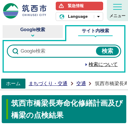
緊急情報
筑西市ホームページ
メニュー
Language
Google検索
サイト内検索
検索について
ホーム
まちづくり・交通
交通
筑西市橋梁長
>
筑西市橋梁長寿命化修繕計画及び
橋梁の点検結果