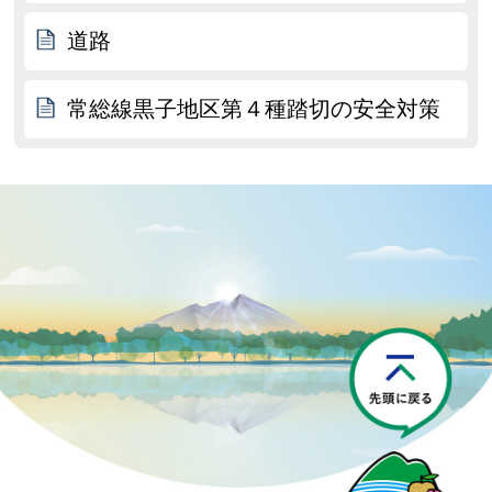
道路
常総線黒子地区第４種踏切の安全対策
P