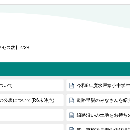
クセス数】
2739
ついて
令和8年度水戸線小中学
公表について(R6末時点)
道路里親のみなさんを紹
線路沿いの土地をお持ち
筑西市橋梁長寿命化修繕