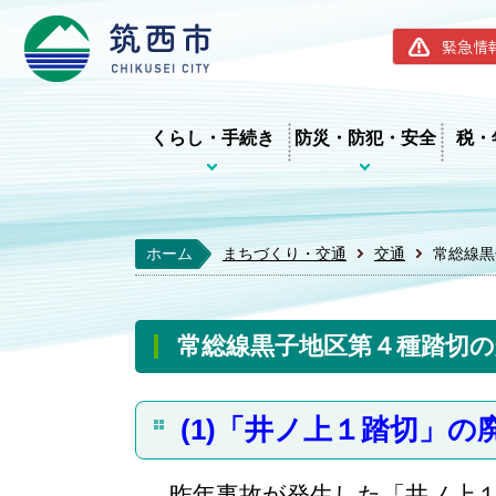
筑西市ホー
緊急情
くらし・手続き
防災・防犯・安全
税・
ホーム
まちづくり・交通
交通
常総線黒
常総線黒子地区第４種踏切の
(1)「井ノ上１踏切」の
昨年事故が発生した「井ノ上１