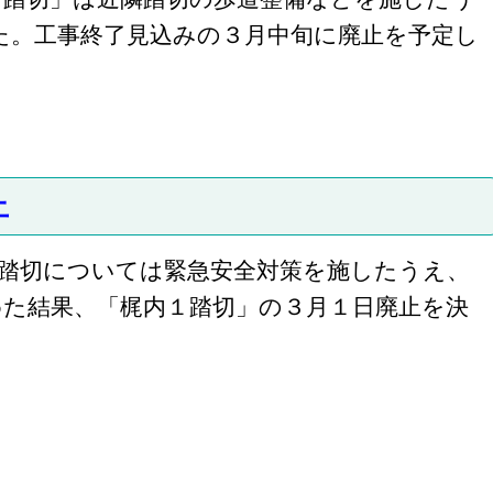
た。工事終了見込みの３月中旬に廃止を予定し
止
踏切については緊急安全対策を施したうえ、
めた結果、「梶内１踏切」の３月１日廃止を決