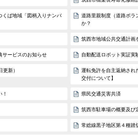
つくば地域「図柄入りナンバ
道路里親制度（道路ボラ
か？
筑西市地域公共交通計画
典サービスのお知らせ
自動配送ロボット実証実
日更新）
運転免許を自主返納され
交付について】
い！
県民交通災害共済
筑西市駐車場の概要及び
常総線黒子地区第４種踏