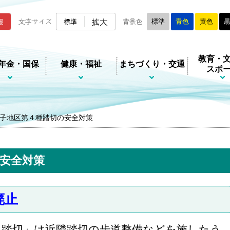
ムページ
拡大
報
文字サイズ
標準
背景色
標準
青色
黄色
教育・
年金・国保
健康・福祉
まちづくり・交通
スポ
子地区第４種踏切の安全対策
安全対策
廃止
踏切」は近隣踏切の歩道整備などを施したう