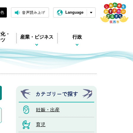
音声読み上げ
黒色
Language
文化・
産業・ビジネス
行政
ーツ
カテゴリーで探す
妊娠・出産
育児