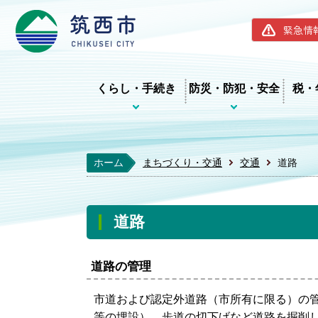
筑西市ホー
緊急情
くらし・手続き
防災・防犯・安全
税・
ホーム
まちづくり・交通
交通
道路
道路
道路の管理
市道および認定外道路（市所有に限る）の
等の埋設）、歩道の切下げなど道路を掘削