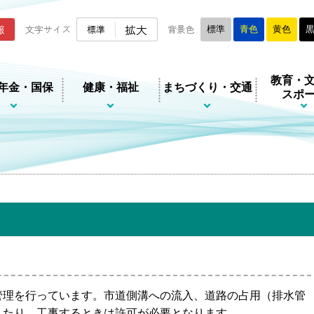
ムページ
拡大
報
文字サイズ
標準
背景色
標準
青色
黄色
教育・
年金・国保
健康・福祉
まちづくり・交通
スポ
管理を行っています。市道側溝への流入、道路の占用（排水管
したり、工事するときは許可が必要となります。