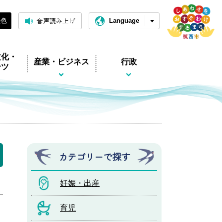
音声読み上げ
黒色
Language
文化・
産業・ビジネス
行政
ーツ
カテゴリーで探す
妊娠・出産
育児