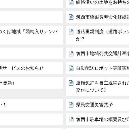
線路沿いの土地をお持ち
筑西市橋梁長寿命化修繕
つくば地域「図柄入りナンバ
道路里親制度（道路ボラ
か？
筑西市地域公共交通計画
典サービスのお知らせ
自動配送ロボット実証実
日更新）
運転免許を自主返納され
交付について】
い！
県民交通災害共済
筑西市駐車場の概要及び