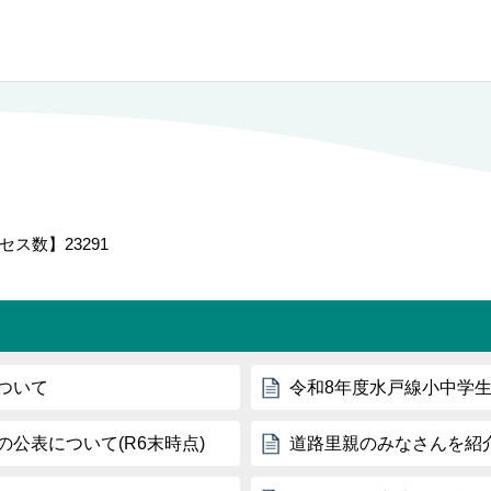
セス数】
23291
ついて
令和8年度水戸線小中学
公表について(R6末時点)
道路里親のみなさんを紹