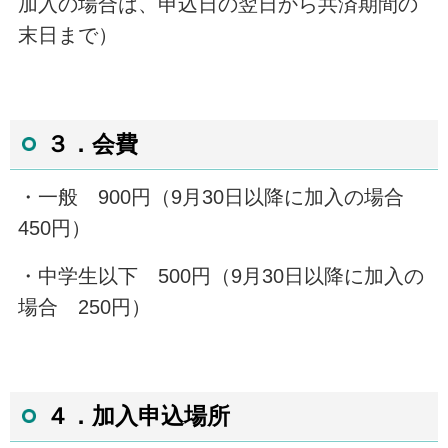
加入の場合は、申込日の翌日から共済期間の
末日まで）
３．会費
・一般
900
円（
9
月
30
日以降に加入の場合
450
円）
・中学生以下
500
円（
9
月
30
日以降に加入の
場合
250
円）
４．加入申込場所