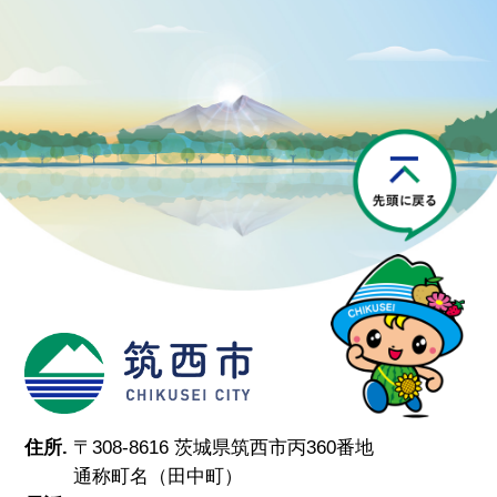
P
筑西市
住所.
〒308-8616 茨城県筑西市丙360番地
通称町名（田中町）