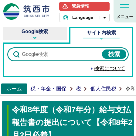
緊急情報
筑西市ホームページ
メニュー
Language
Google検索
サイト内検索
検索について
ホーム
税・年金・国保
税
個人住民税
令和
>
令和8年度（令和7年分）給与支払
報告書の提出について【令和8年2
月2日必着】