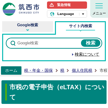
緊急情報
筑西市ホームページ
メニュー
Language
Google検索
サイト内検索
検索について
ホーム
税・年金・国保
税
個人住民税
市税
>
市税の電子申告（eLTAX）につい
て