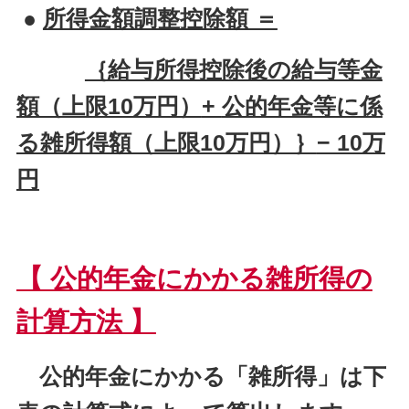
●
所得金額調整控除額 ＝
｛給与所得控除後の給与等金
額（上限10万円）
+
公的年金等に係
る雑所得額（上限10万円）｝
− 10万
円
【 公的年金にかかる雑所得の
計算方法 】
公的年金にかかる「雑所得」は下