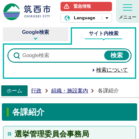
緊急情報
筑西市ホームページ
メニュー
Language
Google検索
サイト内検索
検索について
ホーム
行政
組織・施設案内
各課紹介
>
各課紹介
選挙管理委員会事務局