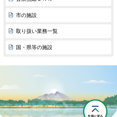
市の施設
取り扱い業務一覧
国・県等の施設
P